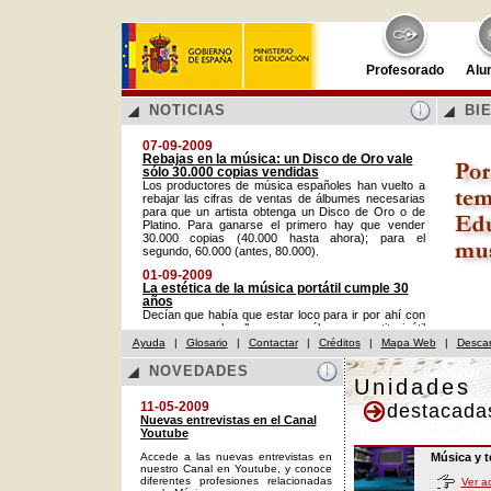
Profesorado
Alu
NOTICIAS
BI
07-09-2009
Rebajas en la música: un Disco de Oro vale
sólo 30.000 copias vendidas
Los productores de música españoles han vuelto a
rebajar las cifras de ventas de álbumes necesarias
para que un artista obtenga un Disco de Oro o de
Platino. Para ganarse el primero hay que vender
30.000 copias (40.000 hasta ahora); para el
segundo, 60.000 (antes, 80.000).
01-09-2009
La estética de la música portátil cumple 30
años
Decían que había que estar loco para ir por ahí con
cascos, que el walkman era sólo un aparatito inútil
inventado por un lunático. Ninguno de los grandes
Ayuda
|
Glosario
|
Contactar
|
Créditos
|
Mapa Web
|
Desca
fabricantes de aquel momento creyó a Andreas
Pavel (Alemania, 1945), filósofo e inventor, pionero
NOVEDADES
en la reproducción de música por medio de aparatos
Unidades
portátiles.
11-05-2009
destacada
13-10-2008
Nuevas entrevistas en el Canal
Riesgo de sordera: estudio de la Comisión
Youtube
europea
Accede a las nuevas entrevistas en
Es lo que asegura un estudio de la Comisión sobre
Música y t
nuestro Canal en Youtube, y conoce
los efectos de la exposición excesiva, sobre todo de
diferentes profesiones relacionadas
Ver ac
los jóvenes, a los reproductores musicales.